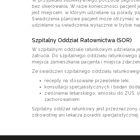
W przypadku subiektywnego poczucia zagrożenia
bez skierowania. W razie konieczności pacjent j
jest miejscem, w którym udzielane są porady p
Świadczenia planowe pacjent może otrzymać w ci
udzielane są świadczenia wyłącznie w trybie na
Szpitalny Oddział Ratownictwa (SOR)
W szpitalnym oddziale ratunkowym udzielana je
zatrucia. Do szpitalnego oddziału ratunkowego p
miejsca zamieszkania pacjenta i miejsca zdarzen
Ze świadczeń szpitalnego oddziału ratunkowego
recepty na stosowane przewlekłe leki,
konsultacji specjalistycznych i badań d
zwolnienia lekarskiego, wniosku do ZUS,
zachorowaniem.
Szpitalny oddział ratunkowy jest przeznaczony
zdrowotnej ani lekarza poradni specjalistycznej.