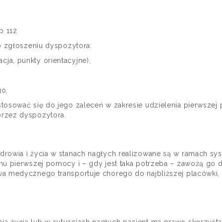
b 112
o zgłoszeniu dyspozytora:
cja, punkty orientacyjne),
o.
tosować się do jego zaleceń w zakresie udzielenia pierwszej
przez dyspozytora.
drowia i życia w stanach nagłych realizowane są w ramach s
u pierwszej pomocy i – gdy jest taka potrzeba – zawożą go do
a medycznego transportuje chorego do najbliższej placówki,