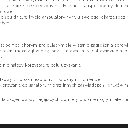
 życia lub w sytuacjach nagłych pacjent ma prawo skorzystać
est w izbie zabezpieczony medycznie i transportowany do innej
lanowe.
ągu dnia, w trybie ambulatoryjnym, u swojego lekarza rodzinn
głym.
st pomoc chorym znajdującym się w stanie zagrożenia zdrowia
acjent może zgłosić się bez skierowania. Nie obowiązuje rejo
ia.
 nie należy korzystać w celu uzyskania:
odatkowych, poza niezbędnymi w danym momencie,
 skierowania do sanatorium oraz innych zaświadczeń i druków
 dla pacjentów wymagających pomocy w stanie nagłym, ale nie