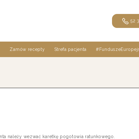
52 3
i
Zamów recepty
Strefa pacjenta
#FunduszeEuropejs
nta należy wezwać karetkę pogotowia ratunkowego.