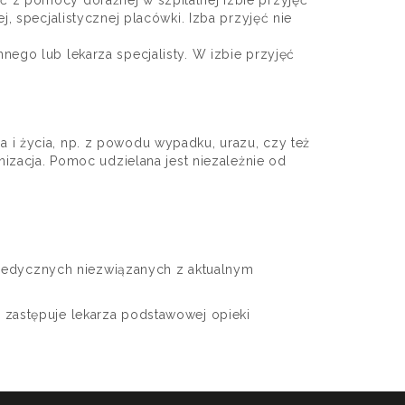
 z pomocy doraźnej w szpitalnej izbie przyjęć
, specjalistycznej placówki. Izba przyjęć nie
ego lub lekarza specjalisty. W izbie przyjęć
 i życia, np. z powodu wypadku, urazu, czy też
nizacja. Pomoc udzielana jest niezależnie od
 medycznych niezwiązanych z aktualnym
 zastępuje lekarza podstawowej opieki