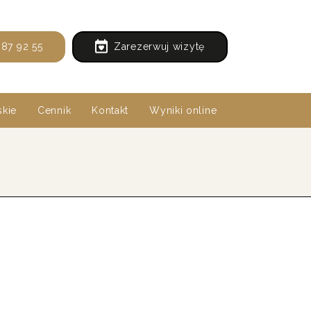
87 92 55
Zarezerwuj wizytę
kie
Cennik
Kontakt
Wyniki online