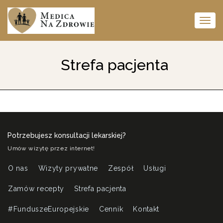
Rozw
nawi
Strefa pacjenta
Potrzebujesz konsultacji lekarskiej?
Umów wizytę przez internet!
O nas
Wizyty prywatne
Zespół
Usługi
Zamów recepty
Strefa pacjenta
#FunduszeEuropejskie
Cennik
Kontakt