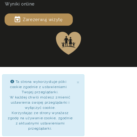
Wyniki online
Zarezerwuj wizytę
×
Ta strona wykorzystuje pliki
cookie zgodnie z ustawieniami
Twojej przeglądarki.
W każdej chwili możesz zmienić
ustawienia swojej przeglądarki i
wyłączyć cookie.
Korzystając ze strony wyrażasz
zgodę na używanie cookie, zgodnie
z aktualnymi ustawieniami
przeglądarki.